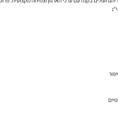
יהם ועולים בקנה עם ערכי הארגון וצמיחה מקצועית. פרופ
"
:
יפור
טיים